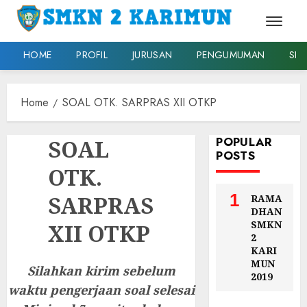
HOME
PROFIL
JURUSAN
PENGUMUMAN
SPM
Skip
to
Home
SOAL OTK. SARPRAS XII OTKP
content
POPULAR
SOAL
POSTS
OTK.
1
SARPRAS
RAMA
DHAN
SMKN
XII OTKP
2
KARI
MUN
Silahkan kirim sebelum
2019
waktu pengerjaan soal selesai