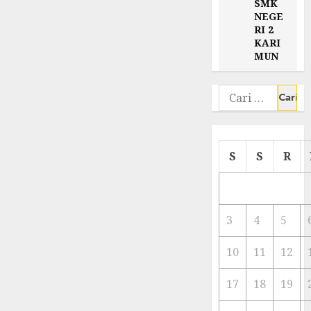
SMK
NEGE
RI 2
KARI
MUN
Cari
untuk:
S
S
R
3
4
5
10
11
12
17
18
19