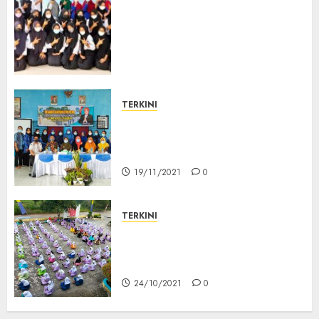
SMK Negeri 2 Karimun MoU
dengan LSP Kartini Batam,
Untuk Meningkatkan
Keterampilan Peserta Didik
Akuntansi dan Keuangan
Lembaga
22/11/2021
0
TERKINI
PENILAIAN KINERJA KEPALA
SEKOLAH (PKKS) SMKN 2
KARIMUN 2021
19/11/2021
0
TERKINI
Memperingati Maulid Nabi
Besar Muhammad SAW 1443 H
Di SMKN 2 Karimun
24/10/2021
0