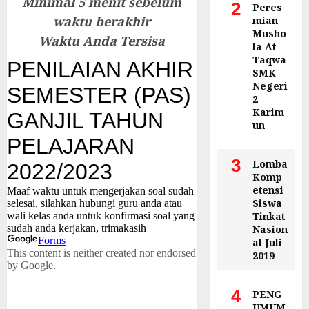
Minimal 5 menit sebelum
2
Peres
waktu berakhir
mian
Musho
Waktu Anda Tersisa
la At-
Taqwa
SMK
Negeri
2
Karim
un
3
Lomba
Komp
etensi
Siswa
Tinkat
Nasion
al Juli
2019
4
PENG
UMUM