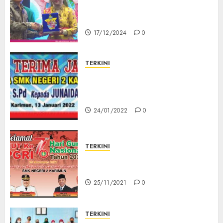
Karimun Kepri Raih Juara 2 di
Tingkat Nasional
17/12/2024
0
TERKINI
SERAH TERIMA JABATAN
KEPEMIMPINAN SMKN 2
KARIMUN
24/01/2022
0
TERKINI
Memperingati HUT PGRI KE 76
Di SMKN 2 KARIMUN
25/11/2021
0
TERKINI