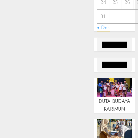
24
25
26
31
« Des
DUTA BUDAYA
KARIMUN