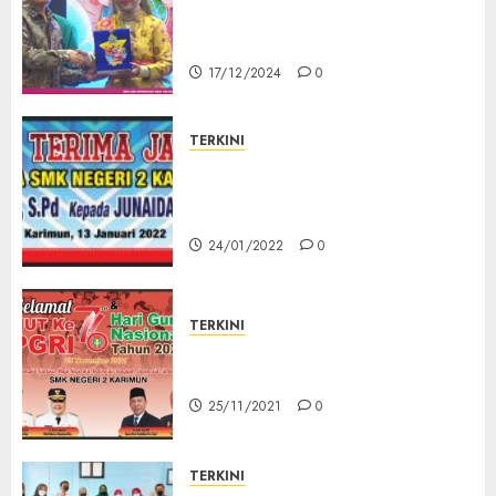
Karimun Kepri Raih Juara 2 di
Tingkat Nasional
17/12/2024
0
TERKINI
SERAH TERIMA JABATAN
KEPEMIMPINAN SMKN 2
KARIMUN
24/01/2022
0
TERKINI
Memperingati HUT PGRI KE 76
Di SMKN 2 KARIMUN
25/11/2021
0
TERKINI