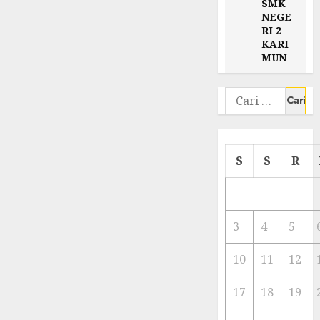
SMK
NEGE
RI 2
KARI
MUN
Cari
untuk:
S
S
R
3
4
5
10
11
12
17
18
19