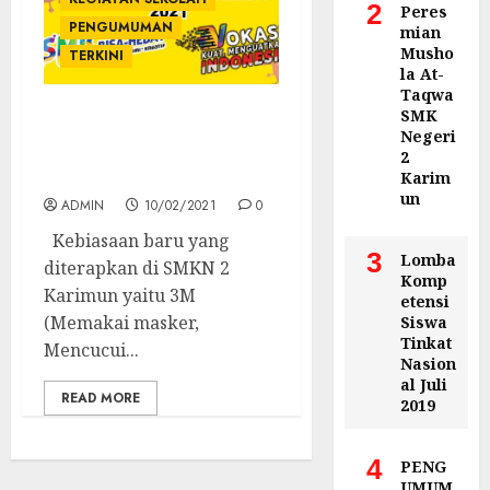
2
Peres
PENGUMUMAN
mian
Musho
TERKINI
la At-
Taqwa
SMK
SMKN 2 Karimun
Negeri
Menerapkap 3M Sebagai
2
Budaya
Karim
un
ADMIN
10/02/2021
0
Kebiasaan baru yang
3
Lomba
diterapkan di SMKN 2
Komp
Karimun yaitu 3M
etensi
(Memakai masker,
Siswa
Tinkat
Mencucui...
Nasion
al Juli
READ MORE
2019
4
PENG
UMUM