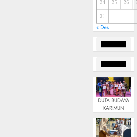
24
25
26
31
« Des
DUTA BUDAYA
KARIMUN