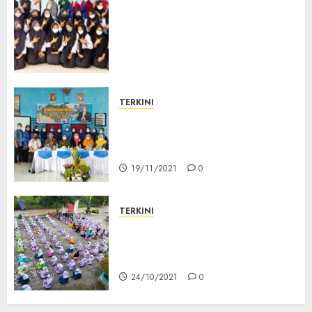
SMK Negeri 2 Karimun MoU
dengan LSP Kartini Batam,
Untuk Meningkatkan
Keterampilan Peserta Didik
Akuntansi dan Keuangan
Lembaga
22/11/2021
0
TERKINI
PENILAIAN KINERJA KEPALA
SEKOLAH (PKKS) SMKN 2
KARIMUN 2021
19/11/2021
0
TERKINI
Memperingati Maulid Nabi
Besar Muhammad SAW 1443 H
Di SMKN 2 Karimun
24/10/2021
0