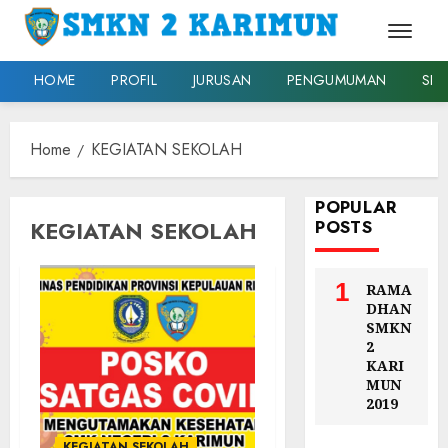
HOME
PROFIL
JURUSAN
PENGUMUMAN
SPM
Skip
to
Home
KEGIATAN SEKOLAH
content
POPULAR
KEGIATAN SEKOLAH
POSTS
1
RAMA
DHAN
SMKN
2
KARI
MUN
2019
KEGIATAN SEKOLAH